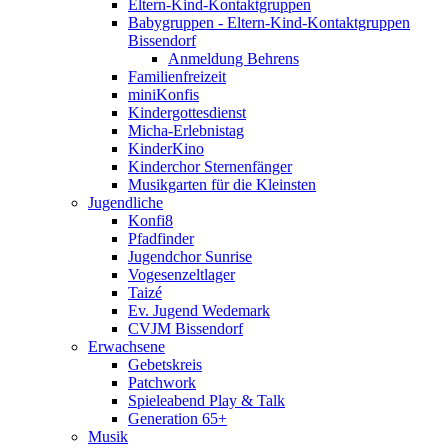
Eltern-Kind-Kontaktgruppen
Babygruppen - Eltern-Kind-Kontaktgruppen
Bissendorf
Anmeldung Behrens
Familienfreizeit
miniKonfis
Kindergottesdienst
Micha-Erlebnistag
KinderKino
Kinderchor Sternenfänger
Musikgarten für die Kleinsten
Jugendliche
Konfi8
Pfadfinder
Jugendchor Sunrise
Vogesenzeltlager
Taizé
Ev. Jugend Wedemark
CVJM Bissendorf
Erwachsene
Gebetskreis
Patchwork
Spieleabend Play & Talk
Generation 65+
Musik