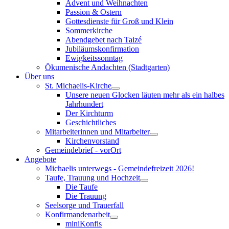
Advent und Weihnachten
Passion & Ostern
Gottesdienste für Groß und Klein
Sommerkirche
Abendgebet nach Taizé
Jubiläumskonfirmation
Ewigkeitssonntag
Ökumenische Andachten (Stadtgarten)
Über uns
St. Michaelis-Kirche
Unsere neuen Glocken läuten mehr als ein halbes
Jahrhundert
Der Kirchturm
Geschichtliches
Mitarbeiterinnen und Mitarbeiter
Kirchenvorstand
Gemeindebrief - vorOrt
Angebote
Michaelis unterwegs - Gemeindefreizeit 2026!
Taufe, Trauung und Hochzeit
Die Taufe
Die Trauung
Seelsorge und Trauerfall
Konfirmandenarbeit
miniKonfis