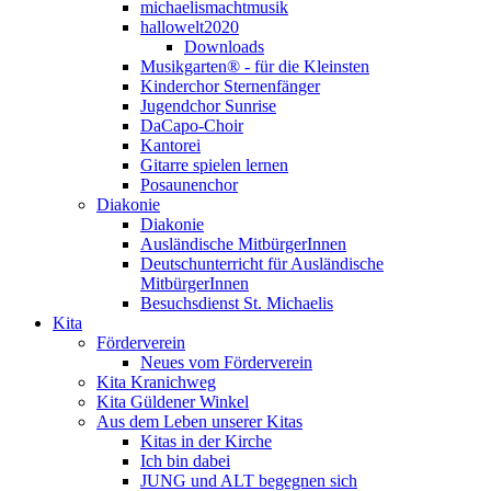
michaelismachtmusik
hallowelt2020
Downloads
Musikgarten® - für die Kleinsten
Kinderchor Sternenfänger
Jugendchor Sunrise
DaCapo-Choir
Kantorei
Gitarre spielen lernen
Posaunenchor
Diakonie
Diakonie
Ausländische MitbürgerInnen
Deutschunterricht für Ausländische
MitbürgerInnen
Besuchsdienst St. Michaelis
Kita
Förderverein
Neues vom Förderverein
Kita Kranichweg
Kita Güldener Winkel
Aus dem Leben unserer Kitas
Kitas in der Kirche
Ich bin dabei
JUNG und ALT begegnen sich