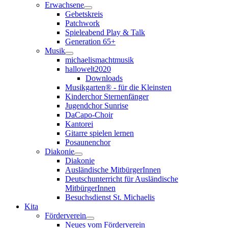
Erwachsene
Gebetskreis
Patchwork
Spieleabend Play & Talk
Generation 65+
Musik
michaelismachtmusik
hallowelt2020
Downloads
Musikgarten® - für die Kleinsten
Kinderchor Sternenfänger
Jugendchor Sunrise
DaCapo-Choir
Kantorei
Gitarre spielen lernen
Posaunenchor
Diakonie
Diakonie
Ausländische MitbürgerInnen
Deutschunterricht für Ausländische
MitbürgerInnen
Besuchsdienst St. Michaelis
Kita
Förderverein
Neues vom Förderverein