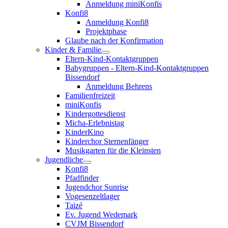
Anmeldung miniKonfis
Konfi8
Anmeldung Konfi8
Projektphase
Glaube nach der Konfirmation
Kinder & Familie
Eltern-Kind-Kontaktgruppen
Babygruppen - Eltern-Kind-Kontaktgruppen
Bissendorf
Anmeldung Behrens
Familienfreizeit
miniKonfis
Kindergottesdienst
Micha-Erlebnistag
KinderKino
Kinderchor Sternenfänger
Musikgarten für die Kleinsten
Jugendliche
Konfi8
Pfadfinder
Jugendchor Sunrise
Vogesenzeltlager
Taizé
Ev. Jugend Wedemark
CVJM Bissendorf