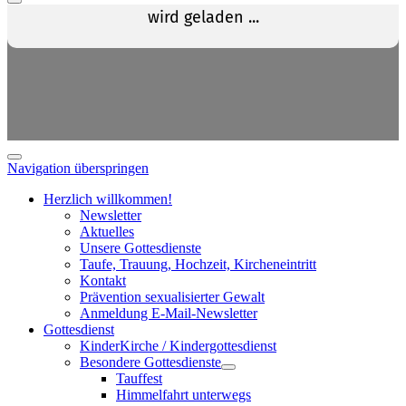
Navigation überspringen
Herzlich willkommen!
Newsletter
Aktuelles
Unsere Gottesdienste
Taufe, Trauung, Hochzeit, Kircheneintritt
Kontakt
Prävention sexualisierter Gewalt
Anmeldung E-Mail-Newsletter
Gottesdienst
KinderKirche / Kindergottesdienst
Besondere Gottesdienste
Tauffest
Himmelfahrt unterwegs