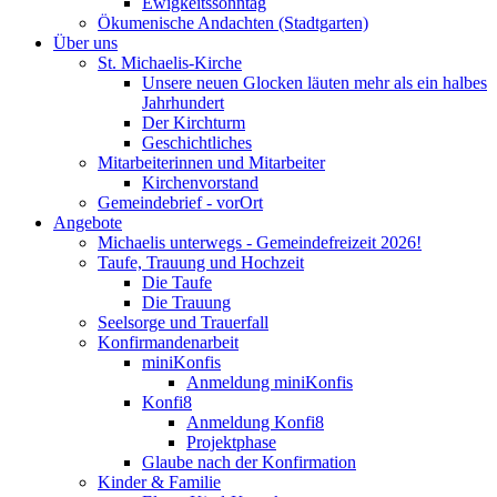
Ewigkeitssonntag
Ökumenische Andachten (Stadtgarten)
Über uns
St. Michaelis-Kirche
Unsere neuen Glocken läuten mehr als ein halbes
Jahrhundert
Der Kirchturm
Geschichtliches
Mitarbeiterinnen und Mitarbeiter
Kirchenvorstand
Gemeindebrief - vorOrt
Angebote
Michaelis unterwegs - Gemeindefreizeit 2026!
Taufe, Trauung und Hochzeit
Die Taufe
Die Trauung
Seelsorge und Trauerfall
Konfirmandenarbeit
miniKonfis
Anmeldung miniKonfis
Konfi8
Anmeldung Konfi8
Projektphase
Glaube nach der Konfirmation
Kinder & Familie