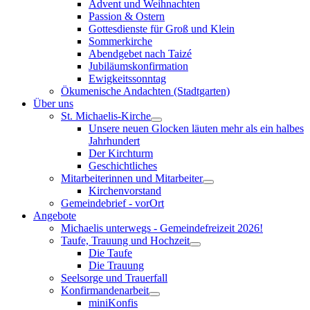
Advent und Weihnachten
Passion & Ostern
Gottesdienste für Groß und Klein
Sommerkirche
Abendgebet nach Taizé
Jubiläumskonfirmation
Ewigkeitssonntag
Ökumenische Andachten (Stadtgarten)
Über uns
St. Michaelis-Kirche
Unsere neuen Glocken läuten mehr als ein halbes
Jahrhundert
Der Kirchturm
Geschichtliches
Mitarbeiterinnen und Mitarbeiter
Kirchenvorstand
Gemeindebrief - vorOrt
Angebote
Michaelis unterwegs - Gemeindefreizeit 2026!
Taufe, Trauung und Hochzeit
Die Taufe
Die Trauung
Seelsorge und Trauerfall
Konfirmandenarbeit
miniKonfis