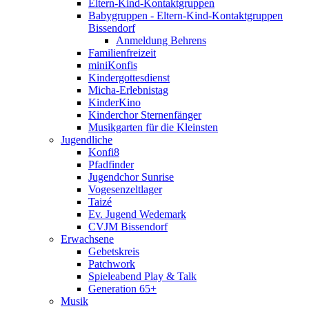
Eltern-Kind-Kontaktgruppen
Babygruppen - Eltern-Kind-Kontaktgruppen
Bissendorf
Anmeldung Behrens
Familienfreizeit
miniKonfis
Kindergottesdienst
Micha-Erlebnistag
KinderKino
Kinderchor Sternenfänger
Musikgarten für die Kleinsten
Jugendliche
Konfi8
Pfadfinder
Jugendchor Sunrise
Vogesenzeltlager
Taizé
Ev. Jugend Wedemark
CVJM Bissendorf
Erwachsene
Gebetskreis
Patchwork
Spieleabend Play & Talk
Generation 65+
Musik