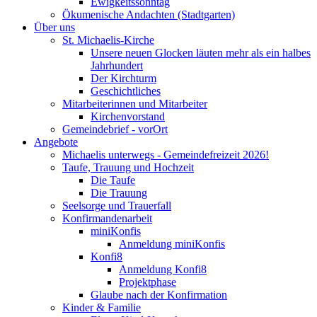
Ewigkeitssonntag
Ökumenische Andachten (Stadtgarten)
Über uns
St. Michaelis-Kirche
Unsere neuen Glocken läuten mehr als ein halbes
Jahrhundert
Der Kirchturm
Geschichtliches
Mitarbeiterinnen und Mitarbeiter
Kirchenvorstand
Gemeindebrief - vorOrt
Angebote
Michaelis unterwegs - Gemeindefreizeit 2026!
Taufe, Trauung und Hochzeit
Die Taufe
Die Trauung
Seelsorge und Trauerfall
Konfirmandenarbeit
miniKonfis
Anmeldung miniKonfis
Konfi8
Anmeldung Konfi8
Projektphase
Glaube nach der Konfirmation
Kinder & Familie