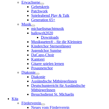
Erwachsene
Gebetskreis
Patchwork
Spieleabend Play & Talk
Generation 65+
Musik
michaelismachtmusik
hallowelt2020
Downloads
Musikgarten® - für die Kleinsten
Kinderchor Sternenfänger
Jugendchor Sunrise
DaCapo-Choir
Kantorei
Gitarre spielen lernen
Posaunenchor
Diakonie
Diakonie
Ausländische MitbürgerInnen
Deutschunterricht für Ausländische
MitbürgerInnen
Besuchsdienst St. Michaelis
Kita
Förderverein
Neues vom Förderverein