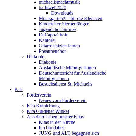
michaelismachtmusik
hallowelt2020
Downloads
Musikgarten® - für die Kleinsten
Kinderchor Sternenfänger
Jugendchor Sunrise
DaCapo-Choir
Kantorei
Gitarre spielen lernen
Posaunenchor
Diakonie
Diakonie
Ausländische MitbürgerInnen
Deutschunterricht für Ausländische
MitbürgerInnen
Besuchsdienst St. Michaelis
Kita
Förderverein
Neues vom Förderverein
Kita Kranichweg
Kita Güldener Winkel
Aus dem Leben unserer Kitas
Kitas in der Kirche
Ich bin dabei
JUNG und ALT begegnen sich