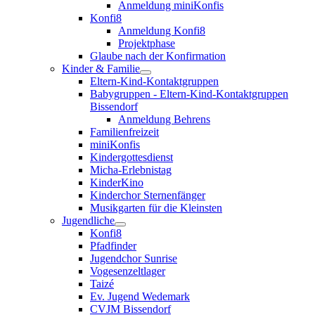
Anmeldung miniKonfis
Konfi8
Anmeldung Konfi8
Projektphase
Glaube nach der Konfirmation
Kinder & Familie
Eltern-Kind-Kontaktgruppen
Babygruppen - Eltern-Kind-Kontaktgruppen
Bissendorf
Anmeldung Behrens
Familienfreizeit
miniKonfis
Kindergottesdienst
Micha-Erlebnistag
KinderKino
Kinderchor Sternenfänger
Musikgarten für die Kleinsten
Jugendliche
Konfi8
Pfadfinder
Jugendchor Sunrise
Vogesenzeltlager
Taizé
Ev. Jugend Wedemark
CVJM Bissendorf