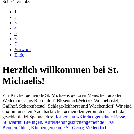
Seite 1 von 48
1
2
3
4
5
6
7
Vorwärts
Ende
Herzlich willkommen bei St.
Michaelis!
Zur Kirchengemeinde St. Michaelis gehören Menschen aus der
Wedemark - aus Bissendorf, Bissendorf-Wietze, Wennebostel,
Gailhof, Scherenbostel, Schlage-Ickhorst und Wiechendorf. Wir sind
eng mit unseren Nachbarkirchengemeinden verbunden - auch da
geschieht viel Spannendes:
Kapernaum-Kirchengemeinde Resse
,
St. Martini Brelingen
,
Auferstehungskirchengemeinde Elze-
Bennemühlen
,
Kirchengemeinde St. Georg Mellendorf
.