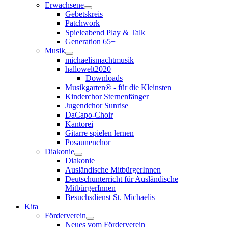
Erwachsene
Gebetskreis
Patchwork
Spieleabend Play & Talk
Generation 65+
Musik
michaelismachtmusik
hallowelt2020
Downloads
Musikgarten® - für die Kleinsten
Kinderchor Sternenfänger
Jugendchor Sunrise
DaCapo-Choir
Kantorei
Gitarre spielen lernen
Posaunenchor
Diakonie
Diakonie
Ausländische MitbürgerInnen
Deutschunterricht für Ausländische
MitbürgerInnen
Besuchsdienst St. Michaelis
Kita
Förderverein
Neues vom Förderverein