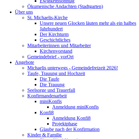
Ewigkeitssonntag
Ökumenische Andachten (Stadtgarten)
Über uns
St. Michaelis-Kirche
Unsere neuen Glocken läuten mehr als ein halbes
Jahrhundert
Der Kirchturm
Geschichtliches
Mitarbeiterinnen und Mitarbeiter
Kirchenvorstand
Gemeindebrief - vorOrt
Angebote
Michaelis unterwegs - Gemeindefreizeit 2026!
Taufe, Trauung und Hochzeit
Die Taufe
Die Trauung
Seelsorge und Trauerfall
Konfirmandenarbeit
miniKonfis
Anmeldung miniKonfis
Konfi8
Anmeldung Konfi8
Projektphase
Glaube nach der Konfirmation
Kinder & Familie