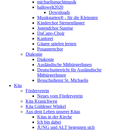
michaelismachtmusik
hallowelt2020
Downloads
Musikgarten® - für die Kleinsten
Kinderchor Sternenfänger
Jugendchor Sunrise
DaCapo-Choir
Kantorei
Gitarre spielen lernen
Posaunenchor
Diakonie
Diakonie
Ausländische MitbürgerInnen
Deutschunterricht für Ausländische
MitbürgerInnen
Besuchsdienst St. Michaelis
Kita
Förderverein
Neues vom Förderverein
Kita Kranichweg
Kita Güldener Winkel
Aus dem Leben unserer Kitas
Kitas in der Kirche
Ich bin dabei
JUNG und ALT begegnen sich