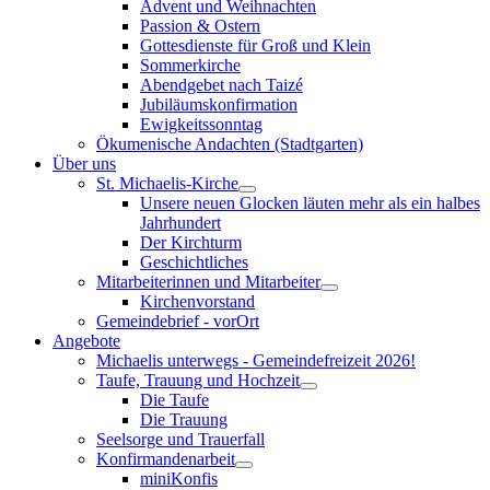
Advent und Weihnachten
Passion & Ostern
Gottesdienste für Groß und Klein
Sommerkirche
Abendgebet nach Taizé
Jubiläumskonfirmation
Ewigkeitssonntag
Ökumenische Andachten (Stadtgarten)
Über uns
St. Michaelis-Kirche
Unsere neuen Glocken läuten mehr als ein halbes
Jahrhundert
Der Kirchturm
Geschichtliches
Mitarbeiterinnen und Mitarbeiter
Kirchenvorstand
Gemeindebrief - vorOrt
Angebote
Michaelis unterwegs - Gemeindefreizeit 2026!
Taufe, Trauung und Hochzeit
Die Taufe
Die Trauung
Seelsorge und Trauerfall
Konfirmandenarbeit
miniKonfis