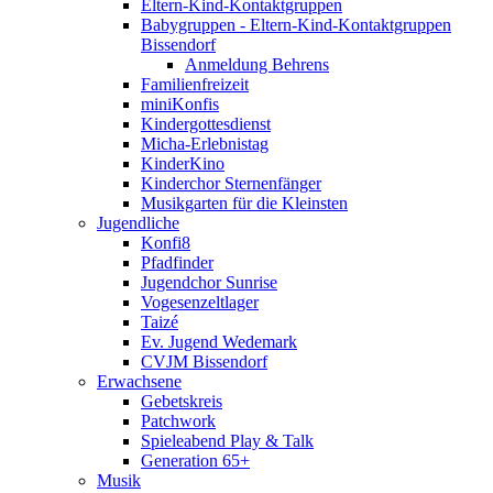
Eltern-Kind-Kontaktgruppen
Babygruppen - Eltern-Kind-Kontaktgruppen
Bissendorf
Anmeldung Behrens
Familienfreizeit
miniKonfis
Kindergottesdienst
Micha-Erlebnistag
KinderKino
Kinderchor Sternenfänger
Musikgarten für die Kleinsten
Jugendliche
Konfi8
Pfadfinder
Jugendchor Sunrise
Vogesenzeltlager
Taizé
Ev. Jugend Wedemark
CVJM Bissendorf
Erwachsene
Gebetskreis
Patchwork
Spieleabend Play & Talk
Generation 65+
Musik