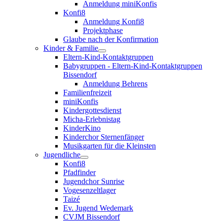
Anmeldung miniKonfis
Konfi8
Anmeldung Konfi8
Projektphase
Glaube nach der Konfirmation
Kinder & Familie
Eltern-Kind-Kontaktgruppen
Babygruppen - Eltern-Kind-Kontaktgruppen
Bissendorf
Anmeldung Behrens
Familienfreizeit
miniKonfis
Kindergottesdienst
Micha-Erlebnistag
KinderKino
Kinderchor Sternenfänger
Musikgarten für die Kleinsten
Jugendliche
Konfi8
Pfadfinder
Jugendchor Sunrise
Vogesenzeltlager
Taizé
Ev. Jugend Wedemark
CVJM Bissendorf