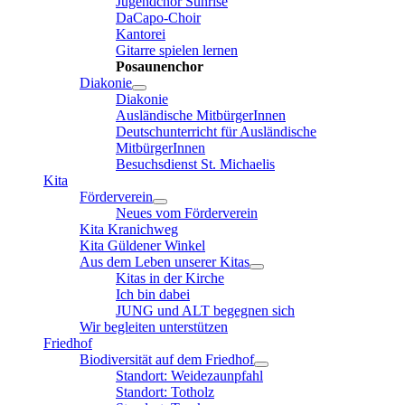
Jugendchor Sunrise
DaCapo-Choir
Kantorei
Gitarre spielen lernen
Posaunenchor
Diakonie
Diakonie
Ausländische MitbürgerInnen
Deutschunterricht für Ausländische
MitbürgerInnen
Besuchsdienst St. Michaelis
Kita
Förderverein
Neues vom Förderverein
Kita Kranichweg
Kita Güldener Winkel
Aus dem Leben unserer Kitas
Kitas in der Kirche
Ich bin dabei
JUNG und ALT begegnen sich
Wir begleiten unterstützen
Friedhof
Biodiversität auf dem Friedhof
Standort: Weidezaunpfahl
Standort: Totholz