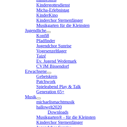
Kindergottesdienst
Micha-Erlebnistag
KinderKino
Kinderchor Sternenfänger
Musikgarten für die Kleinsten
Jugendliche
Konfi8
Pfadfinder
Jugendchor Sunrise
Vogesenzeltlager
Taizé
Ev. Jugend Wedemark
CVJM Bissendorf
Erwachsene
Gebetskreis
Patchwork
Spieleabend Play & Talk
Generation 65+
Musik
michaelismachtmusik
hallowelt2020
Downloads
Musikgarten® - für die Kleinsten
Kinderchor Sternenfänger