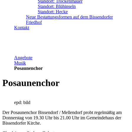
Standort: Trockenmauer
Standort: Blühinseln
Standort: Hecke
Neue Bestattungsformen auf dem Bissendorfer
Friedhof
Kontakt
Angebote
Musik
Posaunenchor
Posaunenchor
epd: bild
Der Posaunenchor Bissendorf / Mellendorf probt regelmäßig am
Donnerstag von 19.30 Uhr bis 21.00 Uhr im Gemeindehaus der
Bissendorfer Kirche.