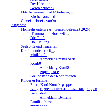
Der Kirchturm
Geschichtliches
Mitarbeiterinnen und Mitarbeiter
Kirchenvorstand
Gemeindebrief - vorOrt
Angebote
Michaelis unterwegs - Gemeindefreizeit 2026!
Taufe, Trauung und Hochzeit
Die Taufe
Die Trauung
Seelsorge und Trauerfall
Konfirmandenarbeit
miniKonfis
Anmeldung miniKonfis
Konfi8
Anmeldung Konfi8
Projektphase
Glaube nach der Konfirmation
Kinder & Familie
Eltern-Kind-Kontaktgruppen
Babygruppen - Eltern-Kind-Kontaktgruppen
Bissendorf
Anmeldung Behrens
Familienfreizeit
miniKonfis