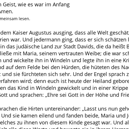
 Geist, wie es war im Anfang
 Amen.
emeinsam lesen.
n dem Kaiser Augustus ausging, dass alle Welt geschät
yrien war. Und jedermann ging, dass er sich schätzen l
h, in das judäische Land zur Stadt Davids, die da he
 ließe mit Maria, seinem vertrauten Weibe; die war sc
n und wickelte ihn in Windeln und legte ihn in eine K
d auf dem Felde bei den Hürden, die hüteten des Nach
 und sie fürchteten sich sehr. Und der Engel sprach zu
fahren wird; denn euch ist heute der Heiland geboren,
en das Kind in Windeln gewickelt und in einer Krippe
tt und sprachen: „Ehre sei Gott in der Höhe und Fr
rachen die Hirten untereinander: „Lasst uns nun ge
 Und sie kamen eilend und fanden beide, Maria und Jos
welches zu ihnen von diesem Kinde gesagt war. Und al