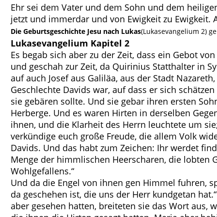
Ehr sei dem Vater und dem Sohn und dem heiligen
jetzt und immerdar und von Ewigkeit zu Ewigkeit.
Die Geburtsgeschichte Jesu nach Lukas
(Lukasevangelium 2) g
Lukasevangelium Kapitel 2
Es begab sich aber zu der Zeit, dass ein Gebot vo
und geschah zur Zeit, da Quirinius Statthalter in S
auf auch Josef aus Galiläa, aus der Stadt Nazaret
Geschlechte Davids war, auf dass er sich schätzen
sie gebären sollte. Und sie gebar ihren ersten Soh
Herberge. Und es waren Hirten in derselben Gegen
ihnen, und die Klarheit des Herrn leuchtete um sie;
verkündige euch große Freude, die allem Volk wider
Davids. Und das habt zum Zeichen: Ihr werdet find
Menge der himmlischen Heerscharen, die lobten Go
Wohlgefallens.“
Und da die Engel von ihnen gen Himmel fuhren, sp
da geschehen ist, die uns der Herr kundgetan hat.“
aber gesehen hatten, breiteten sie das Wort aus, 