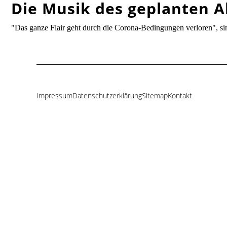
Die Musik des geplanten A
"Das ganze Flair geht durch die Corona-Bedingungen verloren", s
Impressum
Datenschutzerklärung
Sitemap
Kontakt
Navigation
überspringen