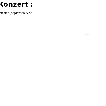
Konzert zu hören sein.
gen den geplanten Abend schweren Herzens ab.