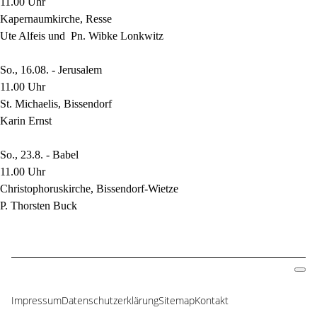
11.00 Uhr
Kapernaumkirche, Resse
Ute Alfeis und Pn. Wibke Lonkwitz
So., 16.08. - Jerusalem
11.00 Uhr
St. Michaelis, Bissendorf
Karin Ernst
So., 23.8. - Babel
11.00 Uhr
Christophoruskirche, Bissendorf-Wietze
P. Thorsten Buck
Impressum
Datenschutzerklärung
Sitemap
Kontakt
Navigation