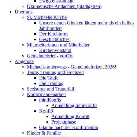
Ewigkeitssonntag
Ökumenische Andachten (Stadtgarten)
Über uns
St. Michaelis-Kirche
Unsere neuen Glocken läuten mehr als ein halbes
Jahrhundert
Der Kirchturm
Geschichtliches
Mitarbeiterinnen und Mitarbeiter
Kirchenvorstand
Gemeindebrief - vorOrt
Angebote
Michaelis unterwegs - Gemeindefreizeit 2026!
Taufe, Trauung und Hochzeit
Die Taufe
Die Trauung
Seelsorge und Trauerfall
Konfirmandenarbeit
miniKonfis
Anmeldung miniKonfis
Konfi8
Anmeldung Konfi8
Projektphase
Glaube nach der Konfirmation
Kinder & Familie