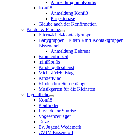
Anmeldung miniKonfis
Konfi8
Anmeldung Konfi8
Projektphase
Glaube nach der Konfirmation
Kinder & Familie
Eltern-Kind-Kontaktgruppen
Babygruppen - Eltern-Kind-Kontaktgruppen
Bissendorf
Anmeldung Behrens
Familienfreizeit
miniKonfis
Kindergottesdienst
Micha-Erlebnistag
KinderKino
Kinderchor Sternenfänger
Musikgarten für die Kleinsten
Jugendliche
Konfi8
Pfadfinder
Jugendchor Sunrise
Vogesenzeltlager
Taizé
Ev. Jugend Wedemark
CVJM Bissendorf