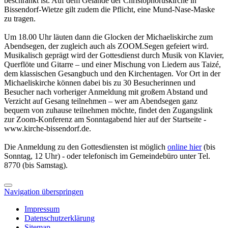
beschränkt ist. Auf dem Gelände der Christophoruskirche in
Bissendorf-Wietze gilt zudem die Pflicht, eine Mund-Nase-Maske
zu tragen.
Um 18.00 Uhr läuten dann die Glocken der Michaeliskirche zum
Abendsegen, der zugleich auch als ZOOM.Segen gefeiert wird.
Musikalisch geprägt wird der Gottesdienst durch Musik von Klavier,
Querflöte und Gitarre – und einer Mischung von Liedern aus Taizé,
dem klassischen Gesangbuch und den Kirchentagen. Vor Ort in der
Michaeliskirche können dabei bis zu 30 Besucherinnen und
Besucher nach vorheriger Anmeldung mit großem Abstand und
Verzicht auf Gesang teilnehmen – wer am Abendsegen ganz
bequem von zuhause teilnehmen möchte, findet den Zugangslink
zur Zoom-Konferenz am Sonntagabend hier auf der Startseite -
www.kirche-bissendorf.de.
Die Anmeldung zu den Gottesdiensten ist möglich
online hier
(bis
Sonntag, 12 Uhr) - oder telefonisch im Gemeindebüro unter Tel.
8770 (bis Samstag).
Navigation überspringen
Impressum
Datenschutzerklärung
Sitemap