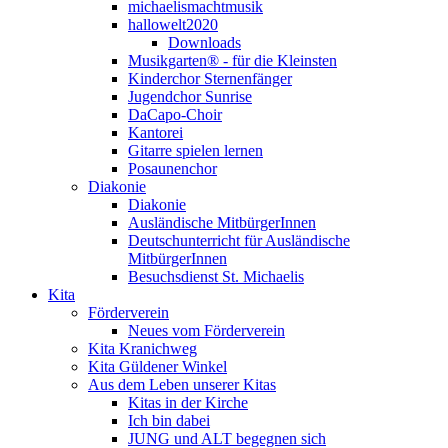
michaelismachtmusik
hallowelt2020
Downloads
Musikgarten® - für die Kleinsten
Kinderchor Sternenfänger
Jugendchor Sunrise
DaCapo-Choir
Kantorei
Gitarre spielen lernen
Posaunenchor
Diakonie
Diakonie
Ausländische MitbürgerInnen
Deutschunterricht für Ausländische
MitbürgerInnen
Besuchsdienst St. Michaelis
Kita
Förderverein
Neues vom Förderverein
Kita Kranichweg
Kita Güldener Winkel
Aus dem Leben unserer Kitas
Kitas in der Kirche
Ich bin dabei
JUNG und ALT begegnen sich