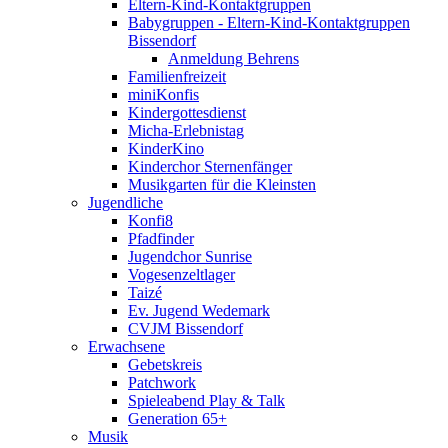
Eltern-Kind-Kontaktgruppen
Babygruppen - Eltern-Kind-Kontaktgruppen
Bissendorf
Anmeldung Behrens
Familienfreizeit
miniKonfis
Kindergottesdienst
Micha-Erlebnistag
KinderKino
Kinderchor Sternenfänger
Musikgarten für die Kleinsten
Jugendliche
Konfi8
Pfadfinder
Jugendchor Sunrise
Vogesenzeltlager
Taizé
Ev. Jugend Wedemark
CVJM Bissendorf
Erwachsene
Gebetskreis
Patchwork
Spieleabend Play & Talk
Generation 65+
Musik