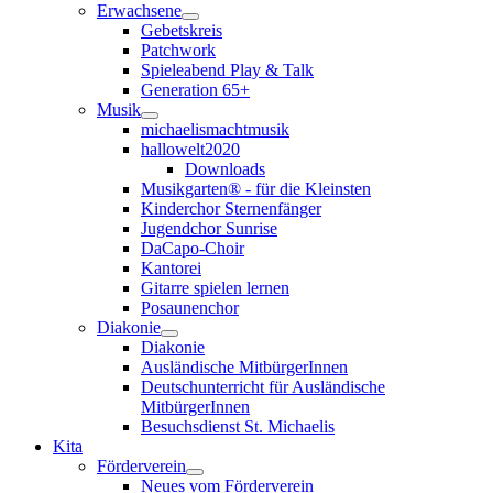
Erwachsene
Gebetskreis
Patchwork
Spieleabend Play & Talk
Generation 65+
Musik
michaelismachtmusik
hallowelt2020
Downloads
Musikgarten® - für die Kleinsten
Kinderchor Sternenfänger
Jugendchor Sunrise
DaCapo-Choir
Kantorei
Gitarre spielen lernen
Posaunenchor
Diakonie
Diakonie
Ausländische MitbürgerInnen
Deutschunterricht für Ausländische
MitbürgerInnen
Besuchsdienst St. Michaelis
Kita
Förderverein
Neues vom Förderverein