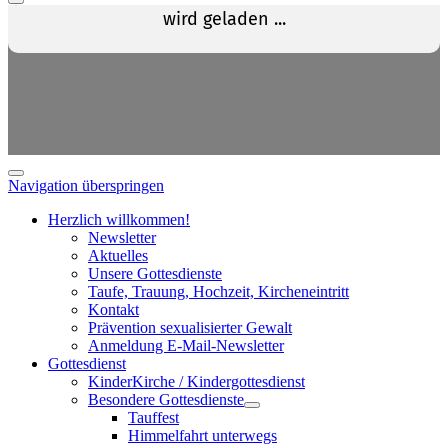
Navigation überspringen
Herzlich willkommen!
Newsletter
Aktuelles
Unsere Gottesdienste
Taufe, Trauung, Hochzeit, Kircheneintritt
Kontakt
Prävention sexualisierter Gewalt
Anmeldung E-Mail-Newsletter
Gottesdienst
KinderKirche / Kindergottesdienst
Besondere Gottesdienste
Tauffest
Himmelfahrt unterwegs