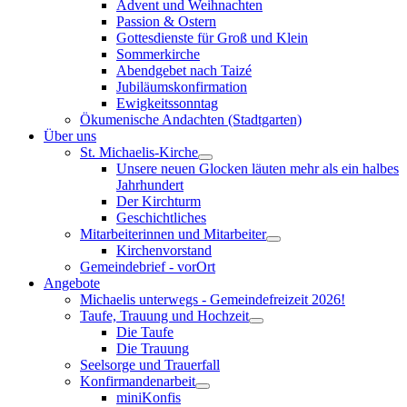
Advent und Weihnachten
Passion & Ostern
Gottesdienste für Groß und Klein
Sommerkirche
Abendgebet nach Taizé
Jubiläumskonfirmation
Ewigkeitssonntag
Ökumenische Andachten (Stadtgarten)
Über uns
St. Michaelis-Kirche
Unsere neuen Glocken läuten mehr als ein halbes
Jahrhundert
Der Kirchturm
Geschichtliches
Mitarbeiterinnen und Mitarbeiter
Kirchenvorstand
Gemeindebrief - vorOrt
Angebote
Michaelis unterwegs - Gemeindefreizeit 2026!
Taufe, Trauung und Hochzeit
Die Taufe
Die Trauung
Seelsorge und Trauerfall
Konfirmandenarbeit
miniKonfis